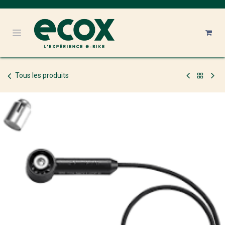
Se rendre au contenu
Tous les produits