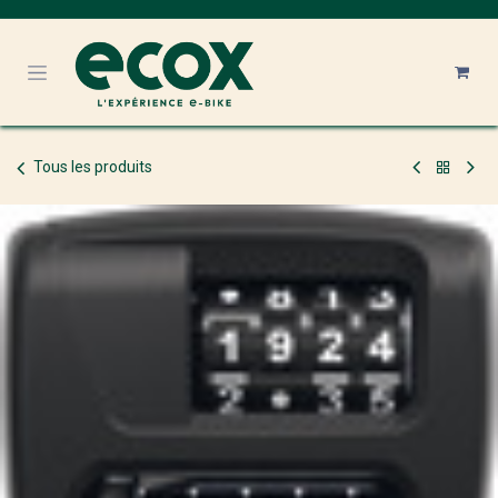
Se rendre au contenu
Tous les produits