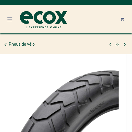
Se rendre au contenu
Pneus de vélo