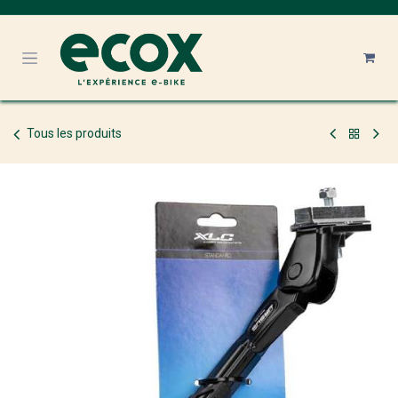
Se rendre au contenu
Tous les produits