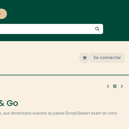
S
Se connecter
& Go
, aux dimensions exactes du panier Bread Basket avant de votre