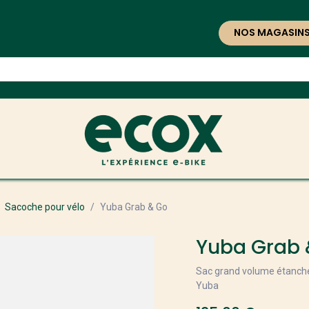
NOS MAGASIN
Sacoche pour vélo
Yuba Grab & Go
Yuba Grab 
Sac grand volume étanche
Yuba