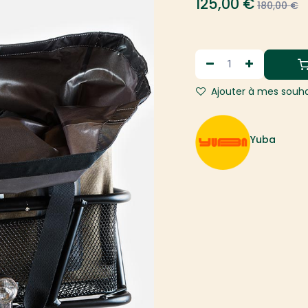
125,00
€
180,00
€
Ajouter à mes souha
Yuba