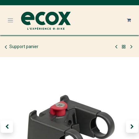
Se rendre au contenu
Support panier