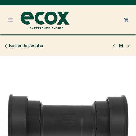
Se rendre au contenu
Boitier de pédalier