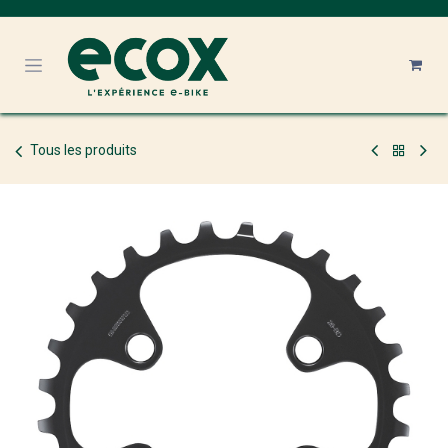
Se rendre au contenu
Tous les produits