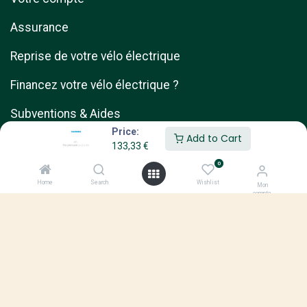
Assurance
Reprise de votre vélo électrique
Financez votre vélo électrique ?
Subventions & Aides
Price:
Add to Cart
Assistant d'autonomie de batterie
133,33
€
0
Home
Search
Wishlist
Mon
compte
Notre réseau
Qui sommes-nous ?
Nos magasins
Devenir Franchisé