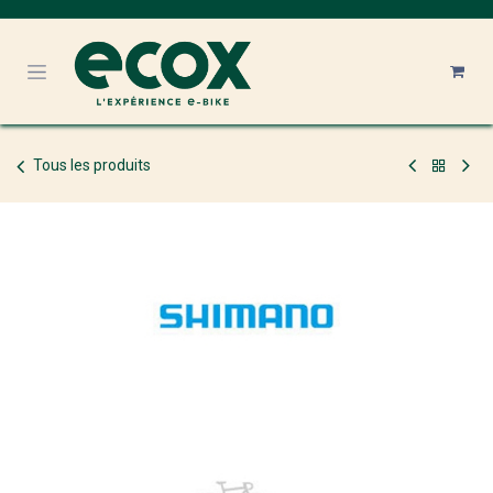
Se rendre au contenu
Tous les produits