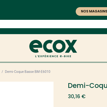
NOS MAGASIN
Demi-Coque Basse BM-E6010
Demi-Coqu
30,16
€