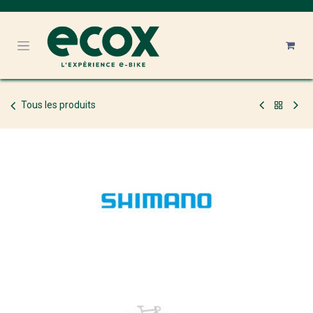
Se rendre au contenu
Tous les produits