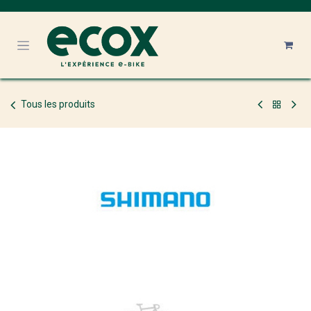
Se rendre au contenu
Tous les produits