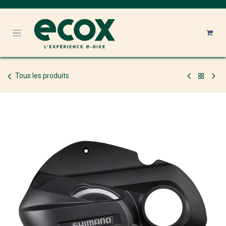
Se rendre au contenu
Tous les produits