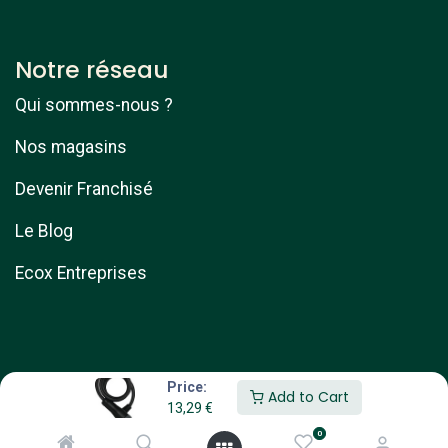
Notre réseau
Qui sommes-nous ?
Nos magasins
Devenir Franchisé
Le Blog
Ecox Entreprises
Price:
Add to Cart
13,29
€
Copyright © ebike services
0
Généré par
- Le #1
Open Source eCommerce