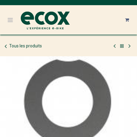
Se rendre au contenu
Tous les produits