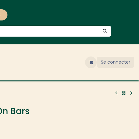
S
Se connecter
On Bars