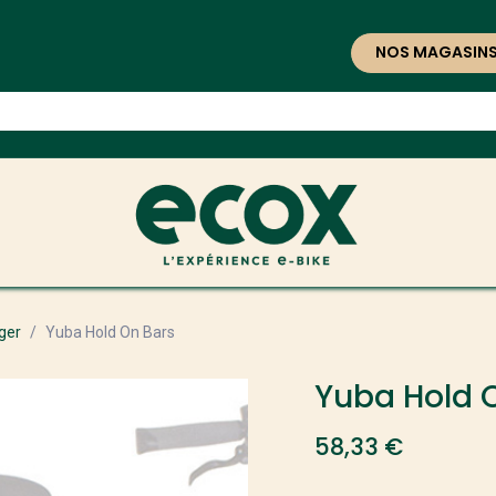
NOS MAGASIN
ger
Yuba Hold On Bars
Yuba Hold 
58,33
€