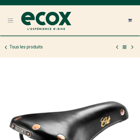
Se rendre au contenu
Tous les produits