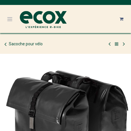
Se rendre au contenu
Sacoche pour vélo