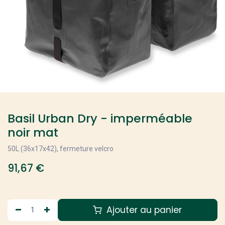
Basil Urban Dry - imperméable
noir mat
50L (36x17x42), fermeture velcro
91,67
€
Ajouter au panier