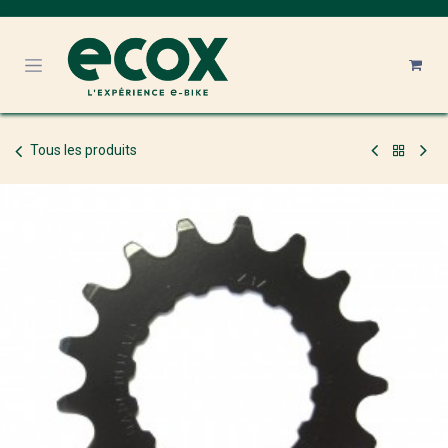
Se rendre au contenu
Tous les produits