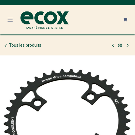
Se rendre au contenu
Tous les produits