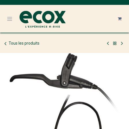
Se rendre au contenu
Tous les produits