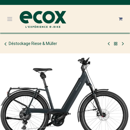
Se rendre au contenu
Déstockage Riese & Müller