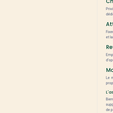
Ch
Trek
R Raymon
Priv
dédi
Cube
Abus
At
AXA
Fixe
KLICKfix
et l
Schwalbe
Re
Shimano
Hiplok
Empo
Continental
d'op
Bosch
Ma
Brooks
Le m
KMC
prop
Weather Goods Sweden
Kask
L'a
Selle Royale
Bien
MH Cover
supp
Yamaha
de p