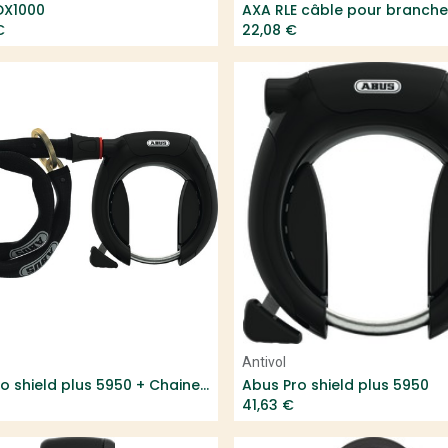
DX1000
€
22,08
€
Add to Cart
Add to Cart
Antivol
Abus Pro shield plus 5950 + Chaine + sacoche
Abus Pro shield plus 5950
41,63
€