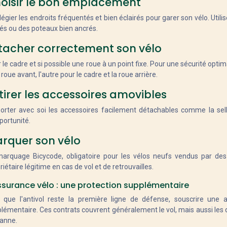
oisir le bon emplacement
ilégier les endroits fréquentés et bien éclairés pour garer son vélo. Uti
és ou des poteaux bien ancrés.
tacher correctement son vélo
r le cadre et si possible une roue à un point fixe. Pour une sécurité optima
a roue avant, l'autre pour le cadre et la roue arrière.
tirer les accessoires amovibles
rter avec soi les accessoires facilement détachables comme la selle
portunité.
rquer son vélo
arquage Bicycode, obligatoire pour les vélos neufs vendus par des 
riétaire légitime en cas de vol et de retrouvailles.
ssurance vélo : une protection supplémentaire
 que l'antivol reste la première ligne de défense, souscrire une as
lémentaire. Ces contrats couvrent généralement le vol, mais aussi les
anne.