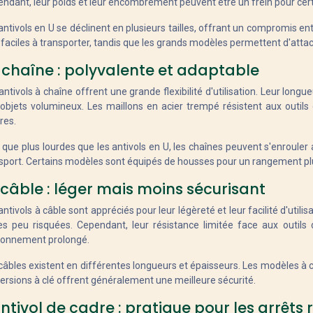
ndant, leur poids et leur encombrement peuvent être un frein pour certa
antivols en U se déclinent en plusieurs tailles, offrant un compromis en
 faciles à transporter, tandis que les grands modèles permettent d'attach
 chaîne : polyvalente et adaptable
antivols à chaîne offrent une grande flexibilité d'utilisation. Leur long
objets volumineux. Les maillons en acier trempé résistent aux outils
res.
 que plus lourdes que les antivols en U, les chaînes peuvent s'enrouler a
sport. Certains modèles sont équipés de housses pour un rangement plu
 câble : léger mais moins sécurisant
antivols à câble sont appréciés pour leur légèreté et leur facilité d'utili
s peu risquées. Cependant, leur résistance limitée face aux outils
ionnement prolongé.
câbles existent en différentes longueurs et épaisseurs. Les modèles à c
versions à clé offrent généralement une meilleure sécurité.
antivol de cadre : pratique pour les arrêts