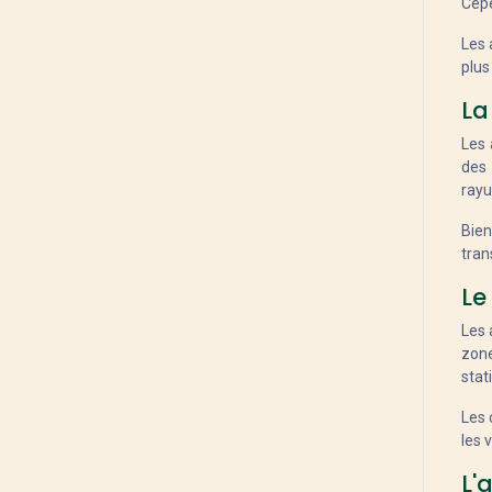
Cepe
norco
Gazelle
Les 
Giant
plus
Gitane
La
Sum
Haibike
Les 
des 
i:SY
rayu
Flyer
KTM
Bien
Ghost
tran
Granville
Le
Bicyklet
Les 
Lapierre
zone
Matra
stat
Moustache Bikes
BH
Les 
les 
O2Feel
Ortlieb
L'