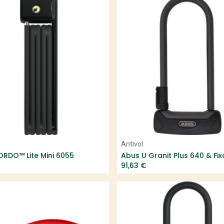
Add to Cart
Add to Cart
Antivol
RDO™ Lite Mini 6055
€
91,63
€