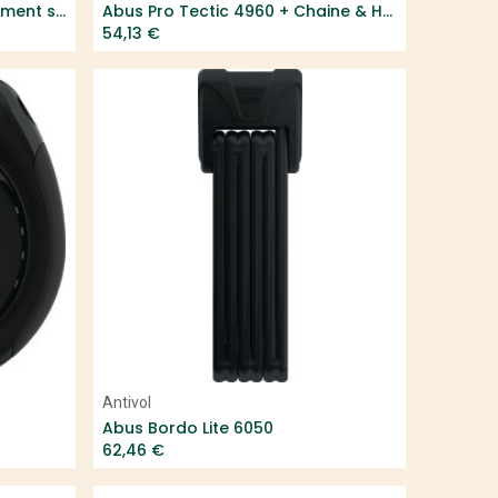
AXA RLE câble pour branchement sur antivol de roue AR Defender R Solid Plus et Fusion - Lg 150cm, Ø 10mm
Abus Pro Tectic 4960 + Chaine & Housse
54,13
€
Add to Cart
Antivol
Abus Bordo Lite 6050
62,46
€