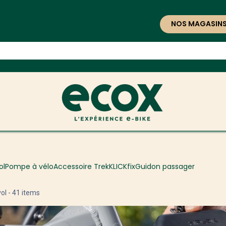
NOS MAGASIN
ol
Pompe à vélo
Accessoire Trek
KLICKfix
Guidon passager
ol
- 41 items