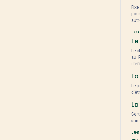
Peugeot
Fixé
Focus
pour
Scott
autr
Reise & Muller
Les
Specialized
Le
Canyon
Victoria
Le c
Stevens
au 
d'ef
Superior
Sunn
La
Tern
Le p
Tucano Urbano
d'êtr
Urban arrow
La
VéloDeVille
Wayscral
Cert
Winora
son 
Yuba
Les
Autre (préciser)