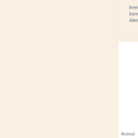
Rebel Kidz
Inve
Supernova
bonn
Lezyne
élém
XLC
E-veloe
A sélectionner
Beaufort
Momabikes
Kiffy
Nakamura
Vefaa
Atala
Brompton
UTO
Crussis
Solex
Eovolt
RUFF CYCLES
Antivol