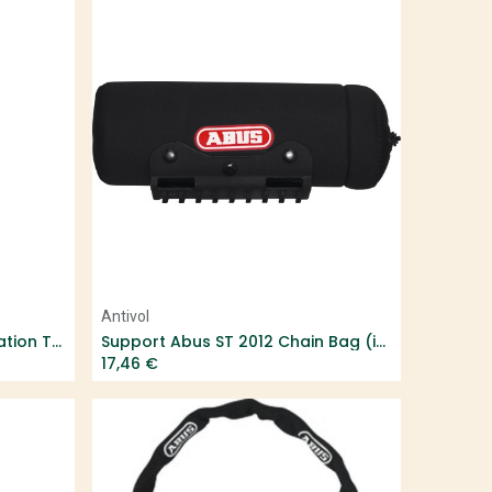
Add to Cart
Antivol
Abus U Granit Plus 640 & Fixation TexKF
Support Abus ST 2012 Chain Bag (idem fixation Bordo)
17,46
€