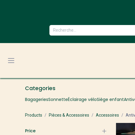
Se rendre au contenu
Categories
Bagageries
Sonnette
Éclairage vélo
Siège enfant
Antiv
Products
Pièces & Accessoires
Accessoires
Antiv
Price