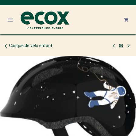
Se rendre au contenu
Casque de vélo enfant