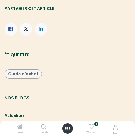
PARTAGER CET ARTICLE
ÉTIQUETTES
Guide d'achat
NOS BLOGS
Actualités
Tutoriels
0
Comparatifs & Tests
Home
Search
Wishlist
Mon