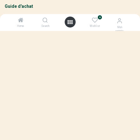
Guide d'achat
0
Home
Search
Wishlist
Mon
ARCHIVE
compte
pour laisser un commentaire.
Se connecter