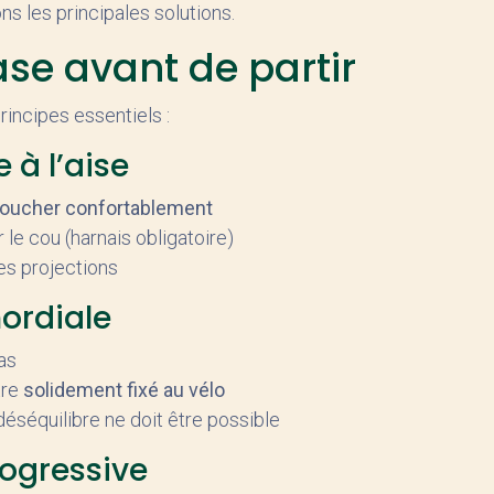
s les principales solutions.
ase avant de partir
rincipes essentiels :
 à l’aise
coucher confortablement
r le cou (harnais obligatoire)
des projections
mordiale
as
tre
solidement fixé au vélo
séquilibre ne doit être possible
rogressive