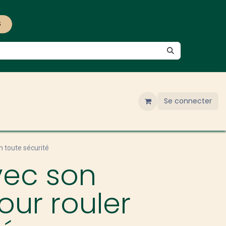
S
Se connecter
n toute sécurité
vec son
our rouler