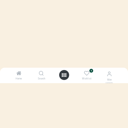
0
Home
Search
Wishlist
Mon
compte
Nous contacter
achats@ecox.fr
09 72 17 16 37