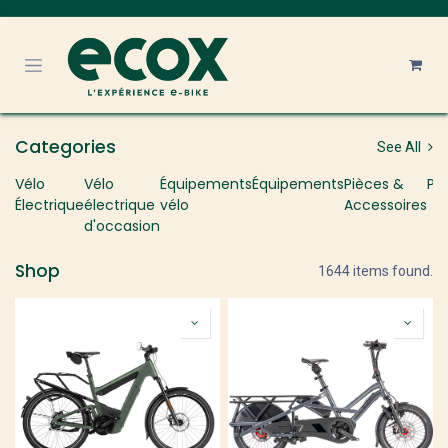
Se rendre au contenu
Categories
See All
Vélo
Vélo
Équipements
Équipements
Pièces &
Pr
Électrique
électrique
vélo
Accessoires
d'occasion
Shop
1644 items found.