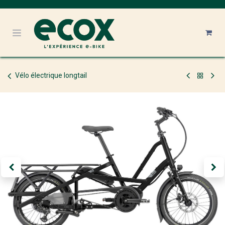
Se rendre au contenu
Vélo électrique longtail