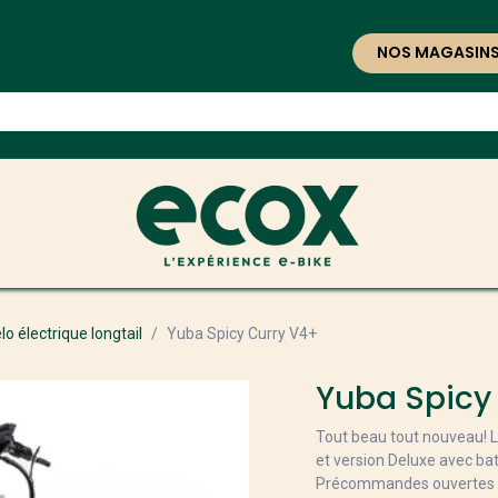
NOS MAGASIN
lo électrique longtail
Yuba Spicy Curry V4+
Yuba Spicy
Tout beau tout nouveau! 
et version Deluxe avec ba
Précommandes ouvertes p