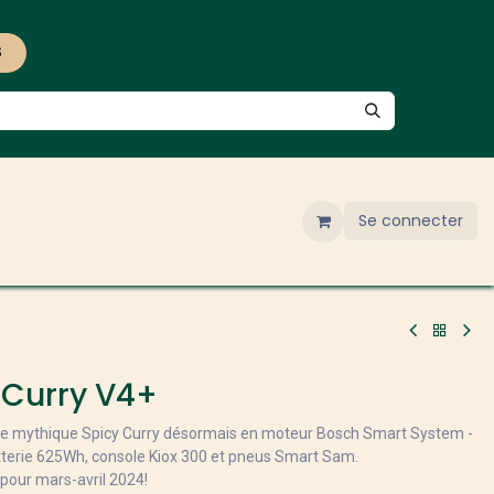
S
Se connecter
 Curry V4+
Le mythique Spicy Curry désormais en moteur Bosch Smart System -
tterie 625Wh, console Kiox 300 et pneus Smart Sam.
our mars-avril 2024!