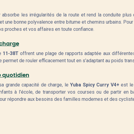
r
absorbe les irrégularités de la route et rend la conduite plu
et une bonne polyvalence entre bitume et chemins urbains. Pour 
vos proches et vos affaires en toute confiance.
 charge
te
11-38T
offrent une plage de rapports adaptée aux différente
te permet de rouler efficacement tout en s’adaptant au poids tran
e quotidien
a grande capacité de charge, le
Yuba Spicy Curry V4+
est le
enfants à l’école, de transporter vos courses ou de partir en
ité pour répondre aux besoins des familles modernes et des cyclist