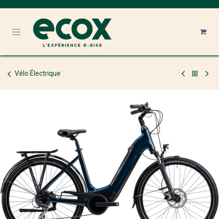
Se rendre au contenu
Vélo Électrique