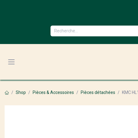
Se rendre au contenu
Shop
Pièces & Accessoires
Pièces détachées
KMC HL1 