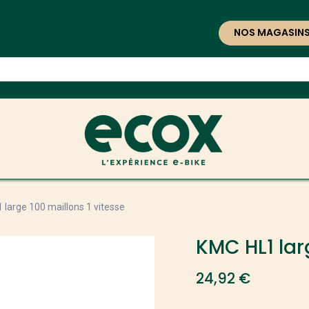
NOS MAGASIN
large 100 maillons 1 vitesse
KMC HL1 lar
24,92
€