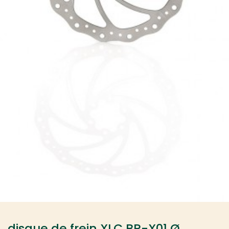
disque de frein XLC BR-X01 Ø