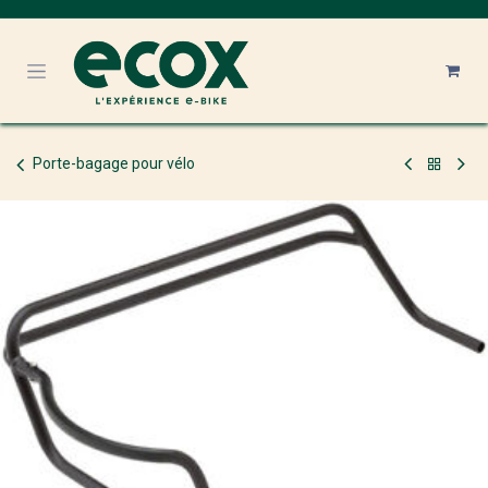
Se rendre au contenu
Porte-bagage pour vélo