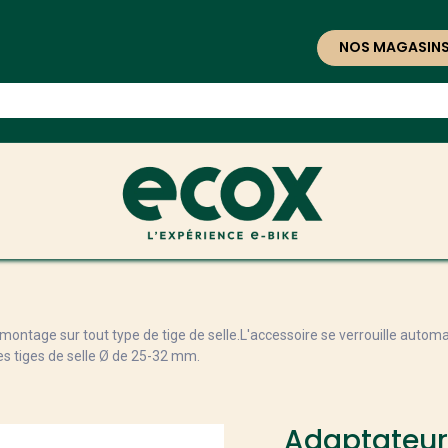
NOS MAGASIN
ntage sur tout type de tige de selle.L'accessoire se verrouille autom
es tiges de selle Ø de 25-32 mm.
Adaptateur 