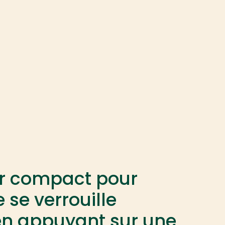
ur compact pour
 se verrouille
en appuyant sur une