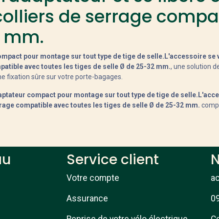
colliers de serrage compat
2 mm.
mpact pour montage sur tout type de tige de selle.L'accessoire se v
patible avec toutes les tiges de selle Ø de 25-32 mm.
, une solution d
e fixation sûre sur votre porte-bagages.
ptateur compact pour montage sur tout type de tige de selle.L'acce
rrage compatible avec toutes les tiges de selle Ø de 25-32 mm.
complè
au
Service client
N
Votre compte
a
Assurance
09
Reprise de votre vélo électrique
Co