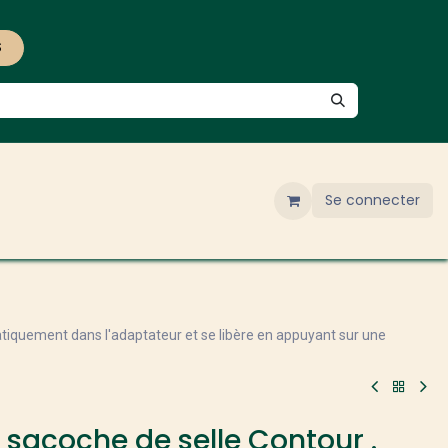
S
Se connecter
atiquement dans l'adaptateur et se libère en appuyant sur une
sacoche de selle Contour .