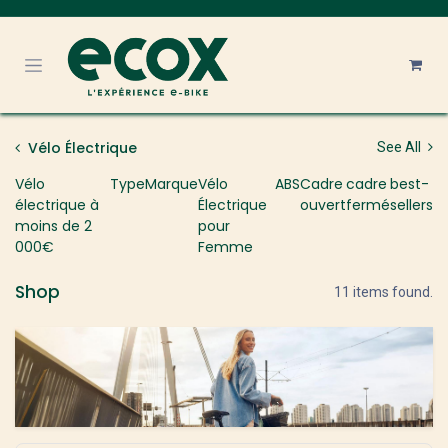
Se rendre au contenu
Vélo Électrique
See All
Vélo
Type
Marque
Vélo
ABS
Cadre
cadre
best-
électrique à
Électrique
ouvert
fermé
sellers
moins de 2
pour
000€
Femme
Shop
11 items found.