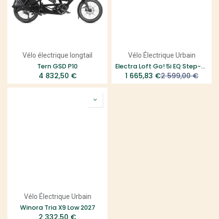
Vélo électrique longtail
Vélo Électrique Urbain
Tern GSD P10
Electra Loft Go! 5i EQ Step-Thru - LLD
4 832,50
€
1 665,83
€
2 599,00
€
Vélo Électrique Urbain
Winora Tria X9 Low 2027
2 332,50
€