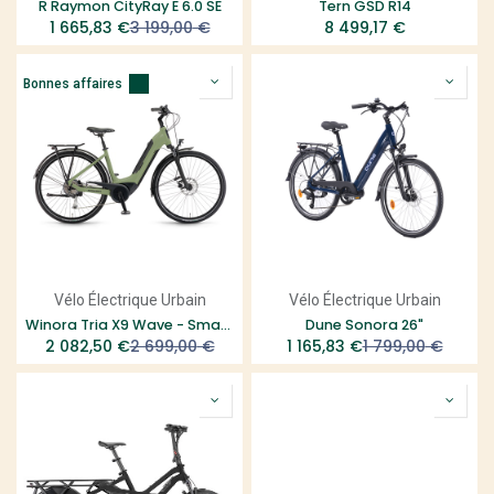
R Raymon CityRay E 6.0 SE
Tern GSD R14
1 665,83
€
3 199,00
€
8 499,17
€
Bonnes affaires
Vélo Électrique Urbain
Vélo Électrique Urbain
Winora Tria X9 Wave - Smart System
Dune Sonora 26"
2 082,50
€
2 699,00
€
1 165,83
€
1 799,00
€