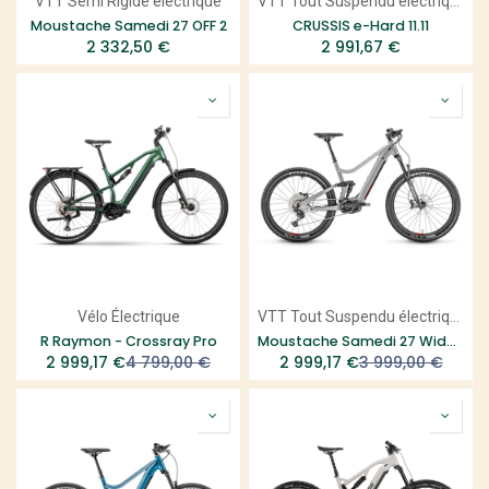
VTT Semi Rigide électrique
VTT Tout Suspendu électrique
Moustache Samedi 27 OFF 2
CRUSSIS e-Hard 11.11
2 332,50
€
2 991,67
€
Vélo Électrique
VTT Tout Suspendu électrique
R Raymon - Crossray Pro
Moustache Samedi 27 Wide 5
2 999,17
€
4 799,00
€
2 999,17
€
3 999,00
€