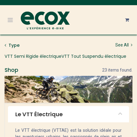
Se rendre au contenu
Type
See All
VTT Semi Rigide électrique
VTT Tout Suspendu électrique
Shop
23 items found.
Le VTT Électrique
Le VTT électrique (VTTAE) est la solution idéale pour
les aventuriers urbains, les passionnés de plein air et