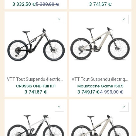
3 332,50
€
5 399,00
€
3 741,67
€
VTT Tout Suspendu électrique
VTT Tout Suspendu électrique
CRUSSIS ONE-Full 11.11
Moustache Game 150.5
3 741,67
€
3 749,17
€
4 999,00
€