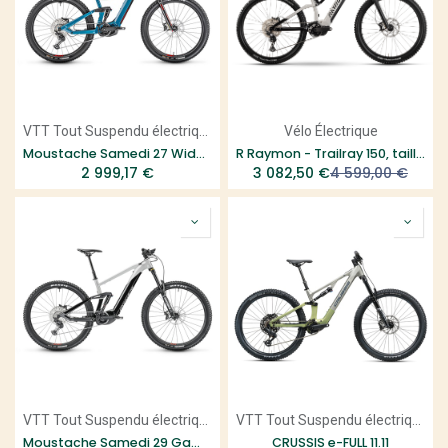
VTT Tout Suspendu électrique
Vélo Électrique
Moustache Samedi 27 Wide 3 - Smart System
R Raymon - Trailray 150, taille M
2 999,17
€
3 082,50
€
4 599,00
€
VTT Tout Suspendu électrique
VTT Tout Suspendu électrique
Moustache Samedi 29 Game 5 - 60km
CRUSSIS e-FULL 11.11