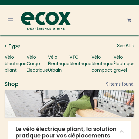
Se rendre au contenu
Type
See All
Vélo
Vélo
Vélo
VTC
Vélo
Vélo
V
électrique
Cargo
Électrique
électrique
électrique
Électrique
É
pliant
Électrique
Urbain
compact
gravel
Shop
9 items found.
Le vélo électrique pliant, la solution
pratique pour vos déplacements