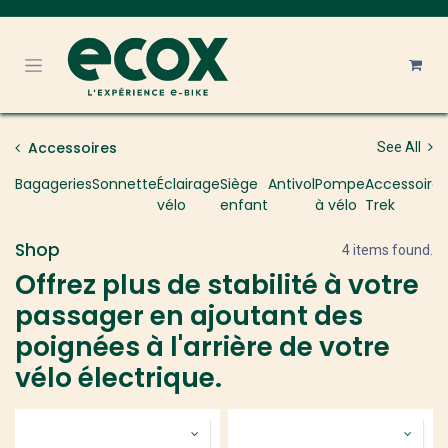
Se rendre au contenu
Accessoires
See All
Bagageries
Sonnette
Éclairage
Siège
Antivol
Pompe
Accessoire
K
vélo
enfant
à vélo
Trek
Shop
4 items found.
Offrez plus de stabilité à votre
passager en ajoutant des
poignées à l'arrière de votre
vélo électrique.