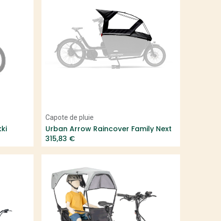
Add to Cart
Capote de pluie
ki
Urban Arrow Raincover Family Next
315,83
€