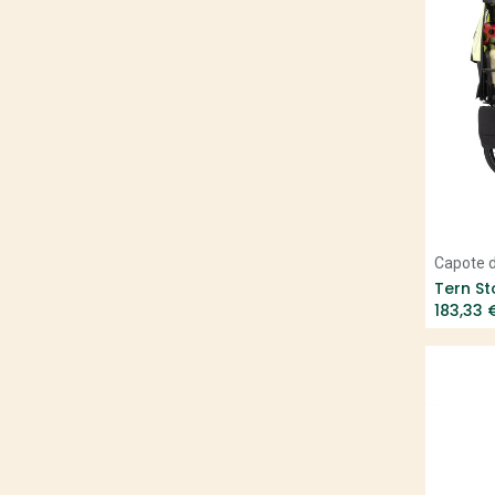
Peugeot
Focus
Scott
Reise & Muller
Specialized
Canyon
Victoria
Stevens
Superior
Sunn
Capote d
Tern
Tern St
183,33
Tucano Urbano
Urban arrow
VéloDeVille
Wayscral
Winora
Yuba
Autre (préciser)