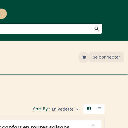
S
Se connecter
Sort By :
En vedette
t confort en toutes saisons