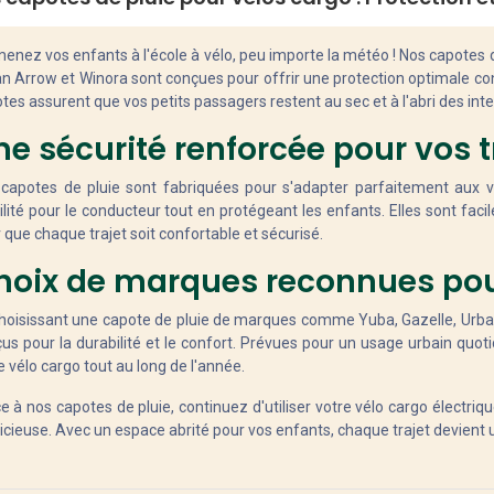
nez vos enfants à l'école à vélo, peu importe la météo ! Nos capotes 
n Arrow et Winora sont conçues pour offrir une protection optimale contr
tes assurent que vos petits passagers restent au sec et à l'abri des int
ne sécurité renforcée pour vos t
capotes de pluie sont fabriquées pour s'adapter parfaitement aux vé
bilité pour le conducteur tout en protégeant les enfants. Elles sont facil
 que chaque trajet soit confortable et sécurisé.
hoix de marques reconnues pour 
hoisissant une capote de pluie de marques comme Yuba, Gazelle, Urba
us pour la durabilité et le confort. Prévues pour un usage urbain quotidi
e vélo cargo tout au long de l'année.
e à nos capotes de pluie, continuez d'utiliser votre vélo cargo électr
icieuse. Avec un espace abrité pour vos enfants, chaque trajet devien