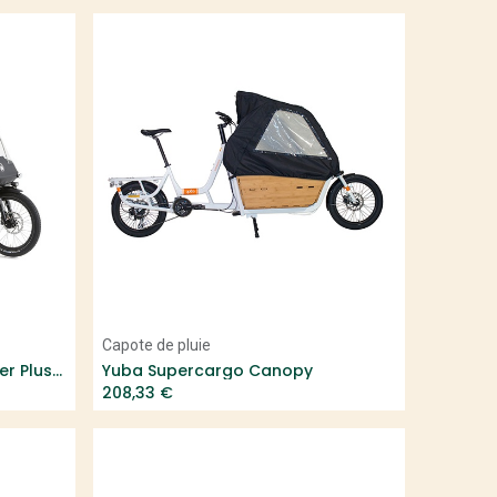
Add to Cart
Capote de pluie
Urban Arrow Family Raincover Plus V4 (Family non Next)
Yuba Supercargo Canopy
208,33
€