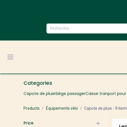
Se rendre au contenu
Categories
Capote de pluie
Siège passager
Caisse tranport pour
Products
Équipements vélo
Capote de pluie
- 9 item
Price
Les