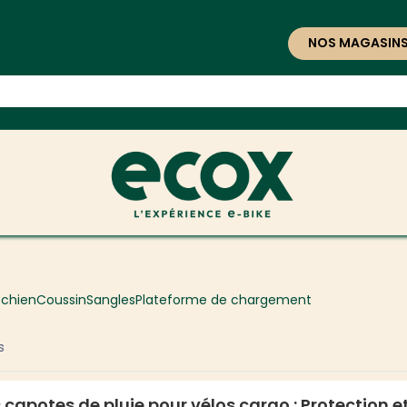
NOS MAGASIN
 chien
Coussin
Sangles
Plateforme de chargement
s
 capotes de pluie pour vélos cargo : Protection e