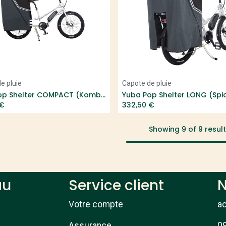
Add to Cart
Add to Cart
e pluie
Capote de pluie
Yuba Pop Shelter COMPACT (Kombi, Fastrack)
€
332,50
€
Showing 9 of 9 resul
au
Service client
N
Votre compte
a
Assurance
09