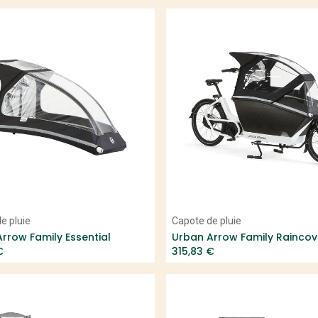
Add to Cart
Add to Cart
e pluie
Capote de pluie
rrow Family Essential
€
315,83
€