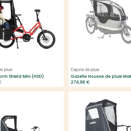
Add to Cart
Add to Cart
e pluie
Capote de pluie
orm Shield Mini (HSD)
Gazelle Housse de pluie Mak
€
274,96
€