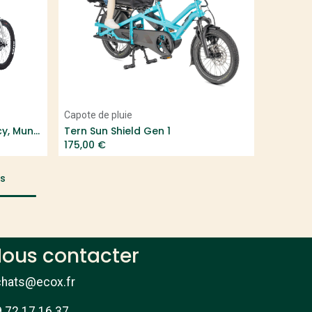
Add to Cart
Capote de pluie
Yuba Pop Shelter LONG (Spicy, Mundo)
Tern Sun Shield Gen 1
175,00
€
ts
ous contacter
chats@ecox.fr
 72 17 16 37