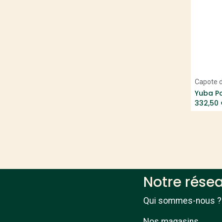
Trek
R Raymon
Cube
Abus
AXA
KLICKfix
Schwalbe
Capote d
Shimano
332,50
Hiplok
Continental
Bosch
Brooks
KMC
Weather Goods Sweden
Notre rése
Kask
Selle Royale
Qui sommes-nous ?
MH Cover
Yamaha
Nos magasins