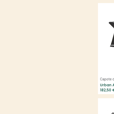
norco
Gazelle
Giant
Gitane
Sum
Haibike
i:SY
Flyer
KTM
Ghost
Granville
Bicyklet
Lapierre
Capote d
Matra
Urban A
182,50
Moustache Bikes
BH
O2Feel
Ortlieb