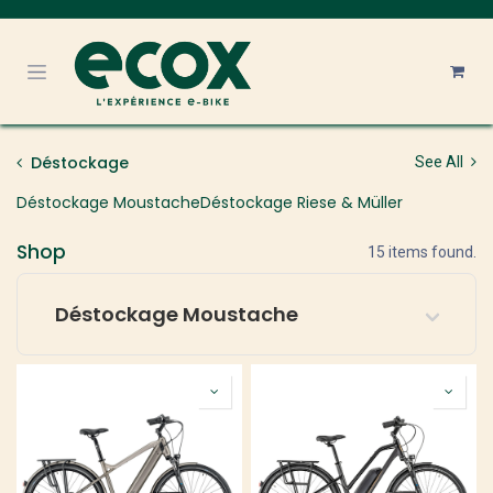
Se rendre au contenu
Déstockage
See All
Déstockage Moustache
Déstockage Riese & Müller
Shop
15 items found.
Déstockage Moustache