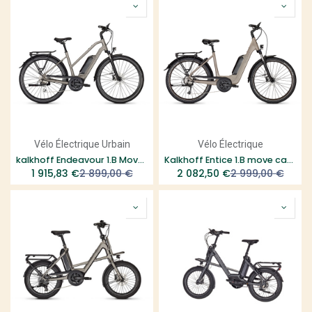
Vélo Électrique Urbain
Vélo Électrique
kalkhoff Endeavour 1.B Move Cadre Trapeze - Taille S
Kalkhoff Entice 1.B move cadre ouvert Smart - System
1 915,83
€
2 899,00
€
2 082,50
€
2 999,00
€