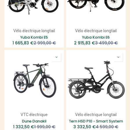
Vélo électrique longtail
Vélo électrique longtail
Yuba Kombi E5
Yuba Kombi E6
1 665,83
€
2 999,00
€
2 915,83
€
3 499,00
€
VTC électrique
Vélo électrique longtail
Dune Danakil
Tern HSD P10 - Smart System
1 332,50
€
1 999,00
€
3 332,50
€
4 599,00
€