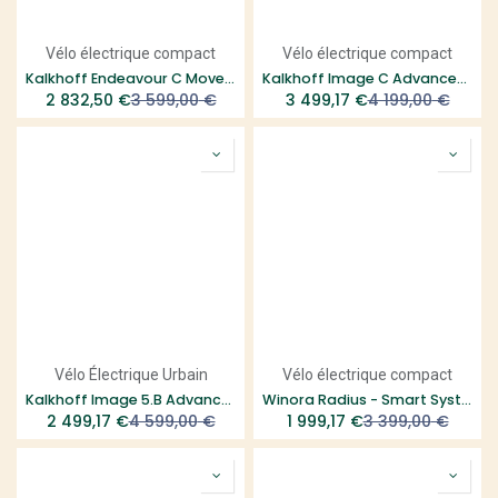
Vélo électrique compact
Vélo électrique compact
Kalkhoff Endeavour C Move+ - Smart System
Kalkhoff Image C Advance+ - Smart System
2 832,50
€
3 599,00
€
3 499,17
€
4 199,00
€
Vélo Électrique Urbain
Vélo électrique compact
Kalkhoff Image 5.B Advance+ cadre ouvert - 625Wh, taille S
Winora Radius - Smart System
2 499,17
€
4 599,00
€
1 999,17
€
3 399,00
€