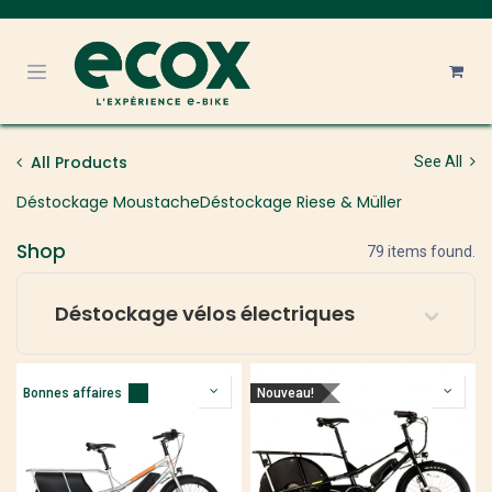
Se rendre au contenu
All Products
See All
Déstockage Moustache
Déstockage Riese & Müller
Shop
79 items found.
Déstockage vélos électriques
Bonnes affaires
Nouveau!