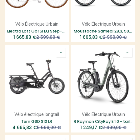
Vélo Électrique Urbain
Vélo Électrique Urbain
Electra Loft Go! 5i EQ Step-Thru
Moustache Samedi 28.3, 500Wh - taille M
1 665,83
€
2 599,00
€
1 665,83
€
2 999,00
€
Vélo électrique longtail
Vélo Électrique Urbain
Tern GSD S10 LR
R Raymon CityRay E 1.0 - taille S/28"
4 665,83
€
5 599,00
€
1 249,17
€
2 499,00
€