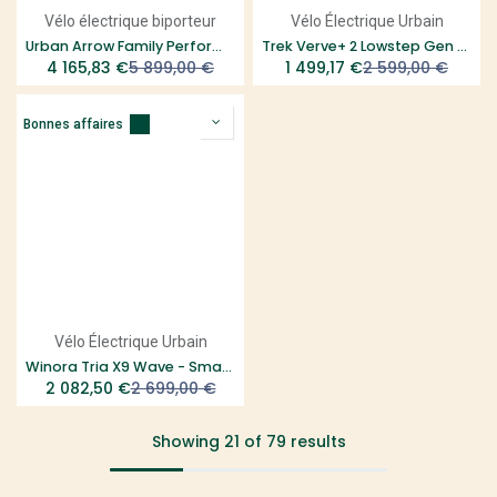
Vélo électrique biporteur
Vélo Électrique Urbain
Urban Arrow Family Performance Essential Connect+ Smart System
Trek Verve+ 2 Lowstep Gen 2 - Taille XS
4 165,83
€
5 899,00
€
1 499,17
€
2 599,00
€
Bonnes affaires
Vélo Électrique Urbain
Winora Tria X9 Wave - Smart System
2 082,50
€
2 699,00
€
Showing 21 of 79 results